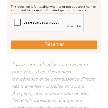
This question is for testing whether or not you are a human
visitor and to prevent automated spam submissions.
 du C
re Chi
à la j
Misti
Laissez-nous planifier votre aventure
yon 
pour vous. Avec des années
d'expérience et de connaissance directe
des merveilles naturelles entourant
Arequipa, nous prenons soin de tous
les détails logistiques afin que vous
puissiez profiter de votre aventure en