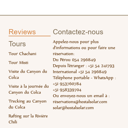
Read 
Rea
Reviews
Contactez-nous
Appelez-nous pour plus
Tours
d'informations ou pour faire une
Tour Chachani
réservation:
Du Pérou 054 296849
Tour Misti
Depuis l’étranger : +51 54 241793
Visite du Canyon du
International +51 54 296849
Colca
Téléphone portable - WhatsApp :
+51 953760784
Visite à la journée du
Rea
+51 958339704
Canyon du Colca
Read 
Ou envoyez-nous un email à :
Trecking au Canyon
ré
servations@hostalsolar.com
du Colca
solar@hostalsolar.com
Rafting sur la Rivière
Chili