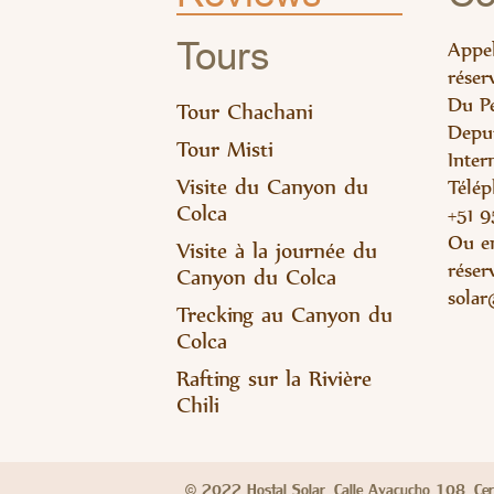
Tours
Appel
réser
Du P
Tour Chachani
Depui
Tour Misti
Inter
Visite du Canyon du
Télép
Colca
+51 
Ou en
Visite à la journée du
ré
ser
Canyon du Colca
solar
Trecking au Canyon du
Colca
Rafting sur la Rivière
Chili
© 2022 Hostal Solar. Calle Ayacucho 108, Cerc