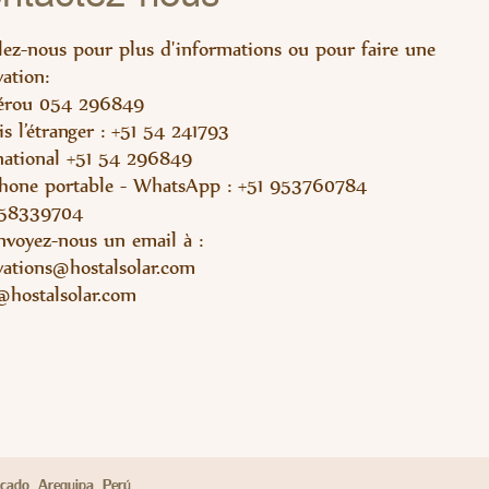
ez-nous pour plus d'informations ou pour faire une
vation:
érou 054 296849
s l’étranger : +51 54 241793
national +51 54 296849
hone portable - WhatsApp : +51 953760784
958339704
voyez-nous un email à :
vations@hostalsolar.com
@hostalsolar.com
ado, Arequipa, Perú.