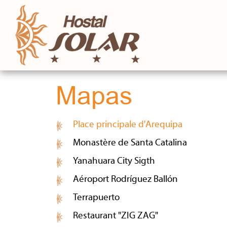
Mapas
Place principale d'Arequipa
(active tab)
Monastère de Santa Catalina
Yanahuara City Sigth
Aéroport Rodríguez Ballón
Terrapuerto
Restaurant "ZIG ZAG"