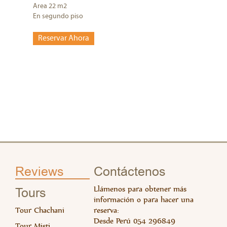
Area 22 m
2
Free Wi 
En segundo piso
No fum
Area d
Reservar Ahora
Rese
Reviews
Contáctenos
Llámenos para obtener más
Tours
información o para hacer una
Tour Chachani
reserva:
Desde Perú 054 296849
Tour Misti