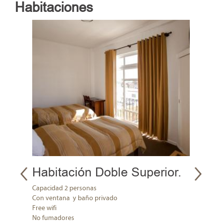
Habitaciones
Habitación Doble Superior.
Hab
Ter
Capacidad 2 personas
Con ventana y baño privado
Terraza
Free wifi
Capaci
No fumadores
Una ca