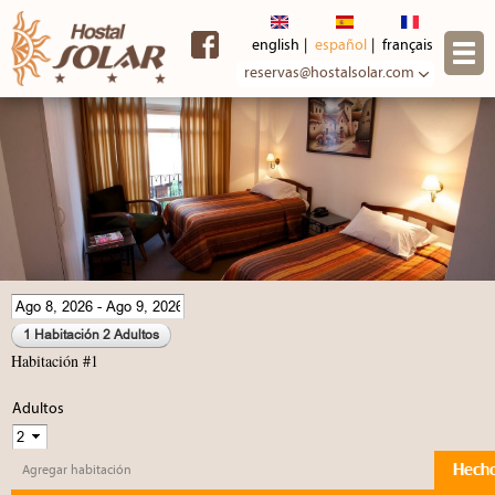
Pasar al
contenido
english
español
français
principal
reservas@hostalsolar.com
1 Habitación
2 Adultos
Habitación #1
Adultos
Hech
Agregar habitación